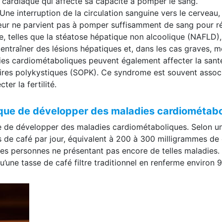
 cardiaque qui affecte sa capacité à pomper le sang.
Une interruption de la circulation sanguine vers le cerveau
œur ne parvient pas à pomper suffisamment de sang pour r
e, telles que la stéatose hépatique non alcoolique (NAFLD),
ntraîner des lésions hépatiques et, dans les cas graves, m
ies cardiométaboliques peuvent également affecter la sant
ires polykystiques (SOPK). Ce syndrome est souvent associé 
er la fertilité.
isque de développer des maladies cardiométab
ue de développer des maladies cardiométaboliques. Selon u
 de café par jour, équivalent à 200 à 300 milligrammes de c
s personnes ne présentant pas encore de telles maladies. »
u’une tasse de café filtre traditionnel en renferme environ 