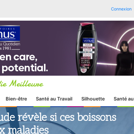
Connexion
ie Meilleure
Bien-être
Santé au Travail
Silhouette
Santé au
de révèle si ces boissons
ux maladies