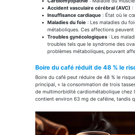
Cardiomyopathie
: Maladie du muscle
Accident vasculaire cérébral (AVC)
: 
Insuffisance cardiaque
: État où le c
Maladies du foie
: Les maladies du foi
métaboliques. Ces affections peuvent e
Troubles gynécologiques
: Les malad
troubles tels que le syndrome des ova
problèmes métaboliques, pouvant affect
Boire du café réduit de 48 % le r
Boire du café peut réduire de 48 % le risq
principal, « la consommation de trois tasses
de multimorbidité cardiométabolique chez le
contient environ 63 mg de caféine, tandis q