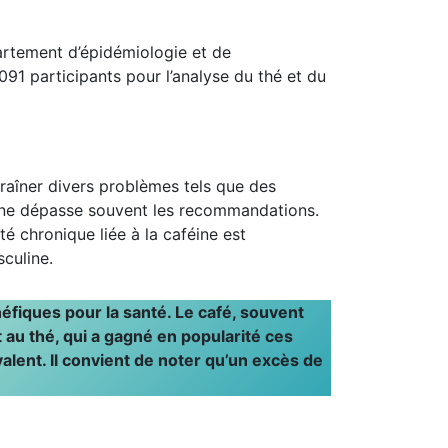
partement d’épidémiologie et de
 091 participants pour l’analyse du thé et du
aîner divers problèmes tels que des
féine dépasse souvent les recommandations.
é chronique liée à la caféine est
sculine.
néfiques pour la santé. Le café, souvent
 au thé, qui a gagné en popularité ces
alent. Il convient de noter qu’un excès de