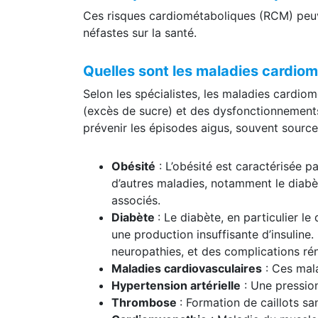
Ces risques cardiométaboliques (RCM) peuve
néfastes sur la santé.
Quelles sont les maladies cardio
Selon les spécialistes, les maladies cardi
(excès de sucre) et des dysfonctionnements 
prévenir les épisodes aigus, souvent sources
Obésité
: L’obésité est caractérisée p
d’autres maladies, notamment le diabèt
associés.
Diabète
: Le diabète, en particulier l
une production insuffisante d’insulin
neuropathies, et des complications rén
Maladies cardiovasculaires
: Ces mala
Hypertension artérielle
: Une pression
Thrombose
: Formation de caillots sa