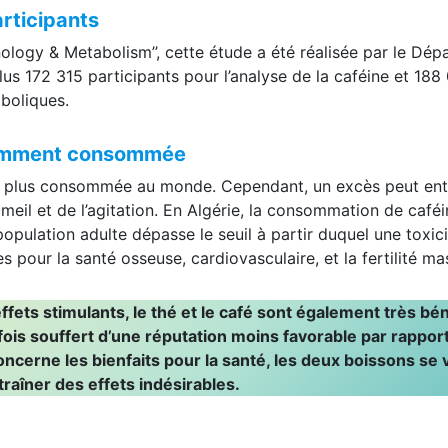
rticipants
inology & Metabolism’’, cette étude a été réalisée par le Dé
clus 172 315 participants pour l’analyse de la caféine et 188
boliques.
ramment consommée
la plus consommée au monde. Cependant, un excès peut entr
mmeil et de l’agitation. En Algérie, la consommation de ca
ulation adulte dépasse le seuil à partir duquel une toxicit
s pour la santé osseuse, cardiovasculaire, et la fertilité ma
ffets stimulants, le thé et le café sont également très bé
rfois souffert d’une réputation moins favorable par rapport
cerne les bienfaits pour la santé, les deux boissons se v
traîner des effets indésirables.