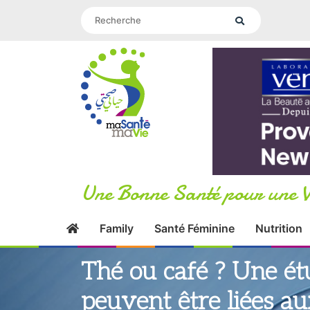
Une Bonne Santé pour une V
Family
Santé Féminine
Nutrition
Thé ou café ? Une étu
peuvent être liées a