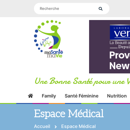
Une Bonne Santé pour une V
Family
Santé Féminine
Nutrition
Espace Médical
Accueil
Espace Médical