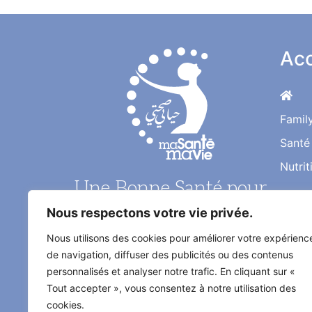
Acc
Famil
Santé
Nutrit
Une Bonne Santé pour
une Vie Meilleure
Nous respectons votre vie privée.
Nous utilisons des cookies pour améliorer votre expérienc
Le magazine santé au quotidien de
de navigation, diffuser des publicités ou des contenus
l'information médical décrypté par
personnalisés et analyser notre trafic. En cliquant sur «
les médecins et les experts
Tout accepter », vous consentez à notre utilisation des
spécialisés
cookies.