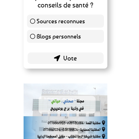
conseils de santé ?
Sources reconnues
140 ( 73.3 % )
Blogs personnels
51 ( 26.7 % )