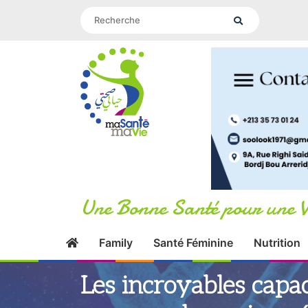
Une Bonne Santé pour une V
Family
Santé Féminine
Nutrition
Les incroyables capa