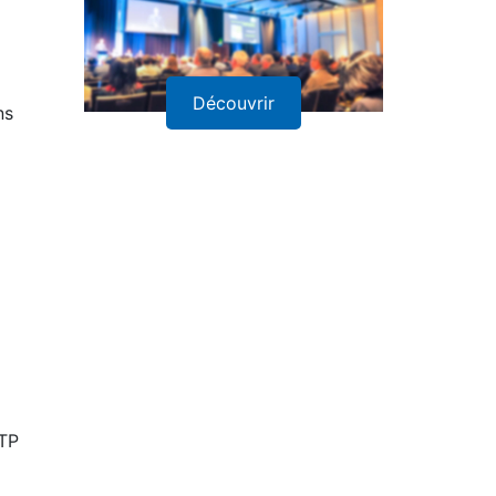
Découvrir
ns
ATP