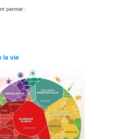
nt permet :
 la vie