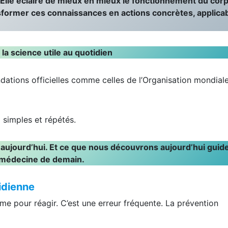
 Elle éclaire de mieux en mieux le fonctionnement du cor
ansformer ces connaissances en actions concrètes, applica
la science utile au quotidien
tions officielles comme celles de l’Organisation mondiale
x simples et répétés.
 aujourd’hui. Et ce que nous découvrons aujourd’hui guide
médecine de demain.
idienne
me pour réagir. C’est une erreur fréquente. La prévention