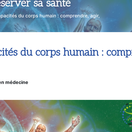
éserver sa santé
apacités du corps humain : comprendre, agir,
cités du corps humain : compr
en médecine