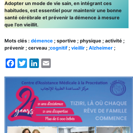
Adopter un mode de vie sain, en intégrant ces
habitudes, est essentiel pour maintenir une bonne
santé cérébrale et prévenir la démence à mesure
que l’on vieillit.
Mots clés :
démence
; sportive ; physique ; activité ;
prévenir ; cerveau ;
cognitif
;
vieillir
;
Alzheimer
;
Facebook
Twitter
LinkedIn
Email