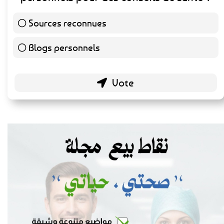
Sources reconnues
140 ( 73.3 % )
Blogs personnels
51 ( 26.7 % )