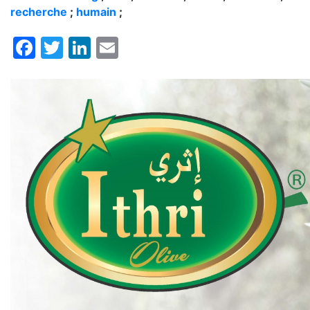
recherche
;
humain
;
Facebook
Twitter
LinkedIn
Email