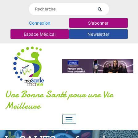
Connexion
S'abonner
Espace Médical
Newsletter
Une Bonne Santé pour une Vie
Meilleure