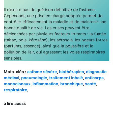
Il n’existe pas de guérison définitive de l’asthme.
Cependant, une prise en charge adaptée permet de
contrôler efficacement la maladie et de maintenir une
bonne qualité de vie. Les crises peuvent être
déclenchées par plusieurs facteurs irritants : la fumée
(tabac, bois, kérosène), les aérosols, les odeurs fortes
(parfums, essence), ainsi que la poussière et la
pollution de l’air, qui agressent les voies respiratoires
sensibles.
Mots-clés :
asthme
sévère
,
biothérapies
,
diagnostic
médical
,
pneumologie
,
traitement inhalé
,
anticorps
,
monoclonaux
,
inflammation
,
bronchique
,
santé
,
respiratoire
,
à lire aussi: