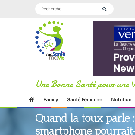
Une Bonne Santé pour une V
Family
Santé Féminine
Nutrition
Quand la toux parle 