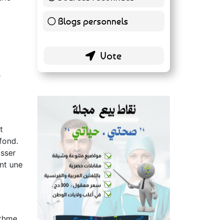
conseils de santé ?
rie
Sources reconnues
139 ( 73.16 % )
Blogs personnels
51 ( 26.84 % )
e
t
fond.
isser
ant une