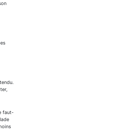
t
son
les
ntendu.
ter,
 faut-
alade