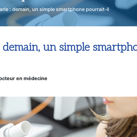
il dépister la BPCO ?
arle : demain, un simple smartphone pourrait-il
: demain, un simple smartpho
octeur en médecine