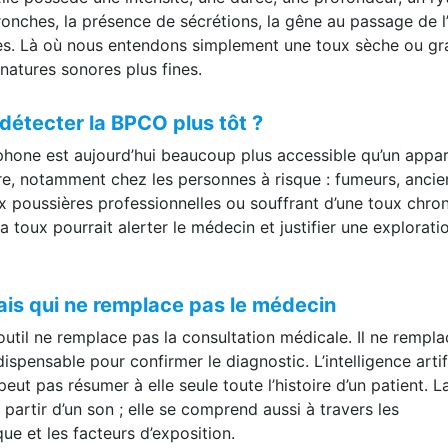
Elle possède une intensité, une durée, une profondeur, un r
bronches, la présence de sécrétions, la gêne au passage de l’
ires. Là où nous entendons simplement une toux sèche ou gr
ignatures sonores plus fines.
 détecter la BPCO plus tôt ?
rtphone est aujourd’hui beaucoup plus accessible qu’un appar
iltre, notamment chez les personnes à risque : fumeurs, ancie
ux poussières professionnelles ou souffrant d’une toux chro
 toux pourrait alerter le médecin et justifier une explorati
is qui ne remplace pas le médecin
outil ne remplace pas la consultation médicale. Il ne rempl
spensable pour confirmer le diagnostic. L’intelligence artifi
peut pas résumer à elle seule toute l’histoire d’un patient. L
rtir d’un son ; elle se comprend aussi à travers les