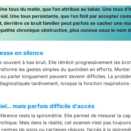
le… ou le premier signal d’alerte ?
 Une toux du matin, que l’on attribue au tabac. Une toux d’h
roid. Une toux persistante, que l’on finit par accepter co
, derrière ce bruit familier peut parfois se cacher une ma
pathie chronique obstructive, plus connue sous le nom 
resse en silence
 souvent à bas bruit. Elle rétrécit progressivement les bro
ransforme les gestes simples du quotidien en efforts. Monter
c ou parler longuement peuvent devenir difficiles. Le problè
iagnostiquée tardivement, lorsque la fonction respiratoire 
el… mais parfois difficile d’accès
éférence reste la spirométrie. Elle permet de mesurer la cap
onchique. Mais dans la réalité, cet examen n’est pas toujours