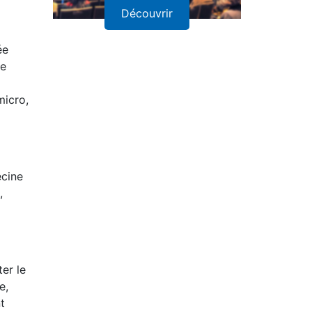
Découvrir
ée
de
micro,
ecine
,
ter le
e,