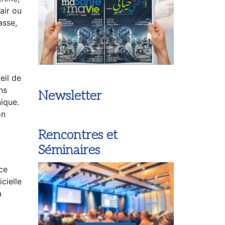
ythme,
air ou
asse,
eil de
ns
nique.
on
Newsletter
Rencontres et
ace
Séminaires
cielle
a