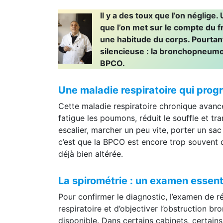
Une toux bana
Il y a des toux que l’on néglige.
que l’on met sur le compte du f
une habitude du corps. Pourtant
silencieuse : la bronchopneumo
BPCO.
Une maladie respiratoire qui prog
Cette maladie respiratoire chronique avance
fatigue les poumons, réduit le souffle et t
escalier, marcher un peu vite, porter un sa
c’est que la BPCO est encore trop souvent d
déjà bien altérée.
La spirométrie : un examen essenti
Pour confirmer le diagnostic, l’examen de r
respiratoire et d’objectiver l’obstruction br