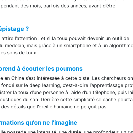
 centres de soins ou certaines régions, l’accès à la spiromét
 pendant des mois, parfois des années, avant d’être
dépistage ?
ttire l’attention : et si la toux pouvait devenir un outil de
e du médecin, mais grâce à un smartphone et à un algorithm
 les sons de toux.
apprend à écouter les poumons
en Chine s’est intéressée à cette piste. Les chercheurs on
ondé sur le deep learning, c’est-à-dire l’apprentissage pro
strer la toux d’une personne à l’aide d’un téléphone, puis la
coustiques du son. Derrière cette simplicité se cache pourt
es détails que l’oreille humaine ne perçoit pas.
rmations qu’on ne l’imagine