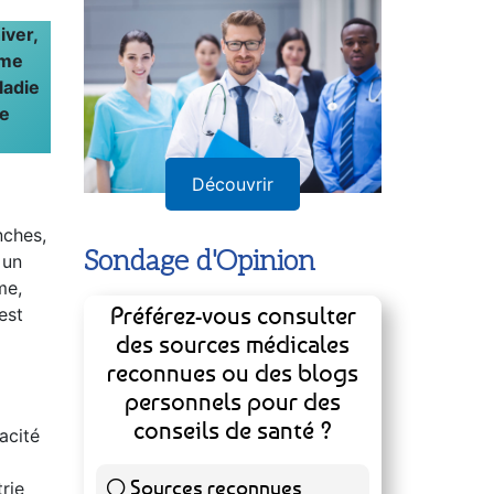
Annuaire
iver,
mme
ladie
de
nches,
Découvrir
 un
me,
Sondage d'Opinion
est
Préférez-vous consulter
des sources médicales
reconnues ou des blogs
acité
personnels pour des