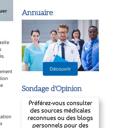
quer
Annuaire
asite
s
és.
Découvrir
lement
tion
ne
Sondage d'Opinion
Préférez-vous consulter
des sources médicales
gation
reconnues ou des blogs
ux
personnels pour des