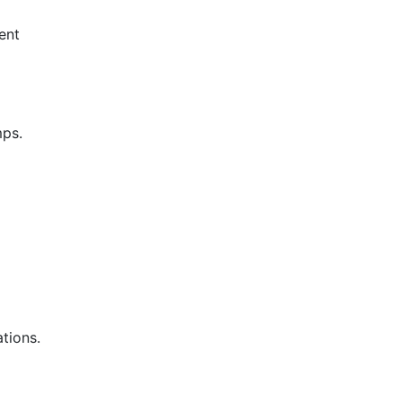
ent
mps.
tions.