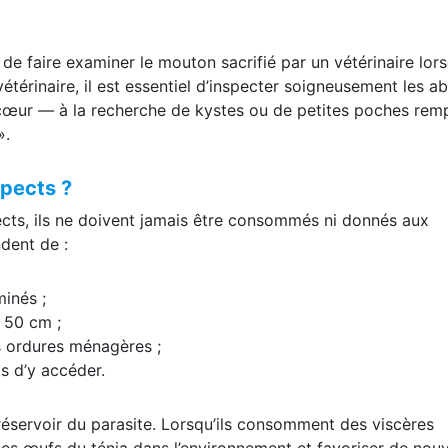
e faire examiner le mouton sacrifié par un vétérinaire lor
vétérinaire, il est essentiel d’inspecter soigneusement les a
e cœur — à la recherche de kystes ou de petites poches remp
».
spects ?
cts, ils ne doivent jamais être consommés ni donnés aux
dent de :
minés ;
 50 cm ;
es ordures ménagères ;
s d’y accéder.
 réservoir du parasite. Lorsqu’ils consomment des viscères
les œufs du ténia dans l’environnement et favoriser de nouv