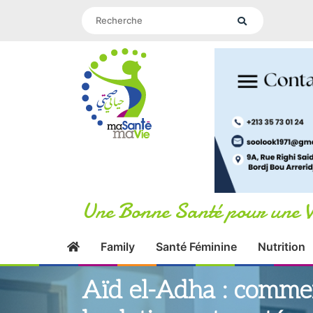
Une Bonne Santé pour une V
Family
Santé Féminine
Nutrition
Aïd el-Adha : commen