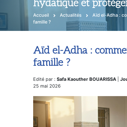
hydatique et protéger
Accueil
Actualités
Aïd el-Adha : c
famille ?
Aïd el-Adha : commen
famille ?
Edité par :
Safa Kaouther BOUARISSA
|
Jou
25 mai 2026