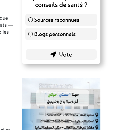
conseils de santé ?
sque
Sources reconnues
140 ( 73.3 % )
bats —
lies
Blogs personnels
51 ( 26.7 % )
elles