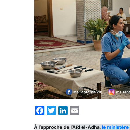
Facebook
Twitter
LinkedIn
Email
À l’approche de l’Aïd el-Adha,
le ministère