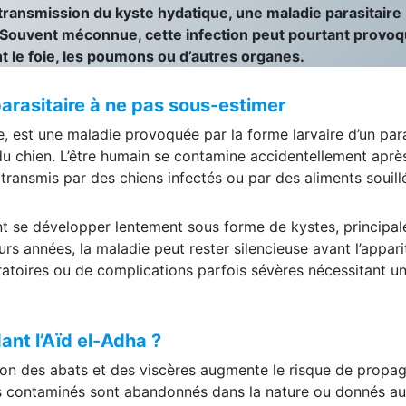
a transmission du kyste hydatique, une maladie parasitaire
 Souvent méconnue, cette infection peut pourtant provo
nt le foie, les poumons ou d’autres organes.
arasitaire à ne pas sous-estimer
, est une maladie provoquée par la forme larvaire d’un par
 chien. L’être humain se contamine accidentellement aprè
transmis par des chiens infectés ou par des aliments souill
ent se développer lentement sous forme de kystes, principa
rs années, la maladie peut rester silencieuse avant l’appari
ratoires ou de complications parfois sévères nécessitant u
nt l’Aïd el-Adha ?
tion des abats et des viscères augmente le risque de propa
s contaminés sont abandonnés dans la nature ou donnés a