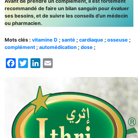
Avant de prendre un complément, il est fortement
recommandé de faire un bilan sanguin pour évaluer
ses besoins, et de suivre les conseils d’un médecin
ou pharmacien.
Mots clés :
vitamine D
;
santé
;
cardiaque
;
osseuse
;
complément
;
automédication
;
dose
;
Facebook
Twitter
LinkedIn
Email