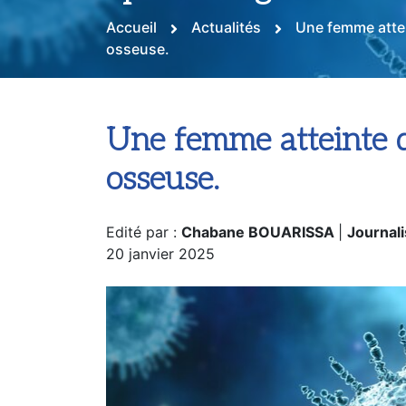
après une greffe de m
Accueil
Actualités
Une femme attei
osseuse.
Une femme atteinte d
osseuse.
Edité par :
Chabane BOUARISSA
|
Journali
20 janvier 2025