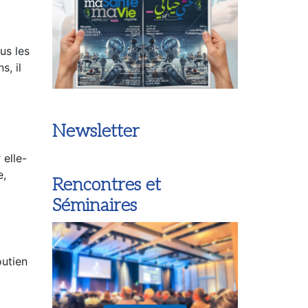
us les
s, il
 elle-
Newsletter
e,
Rencontres et
Séminaires
outien