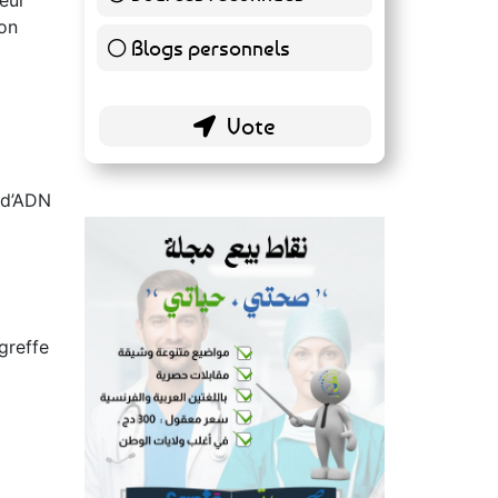
conseils de santé ?
neur
ion
Sources reconnues
139 ( 73.16 % )
Blogs personnels
51 ( 26.84 % )
e d’ADN
greffe