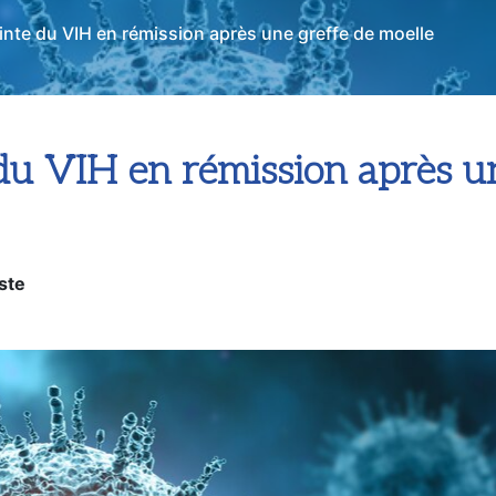
oelle osseuse.
nte du VIH en rémission après une greffe de moelle
u VIH en rémission après un
ste