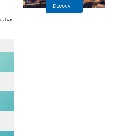
us bas
Découvrir