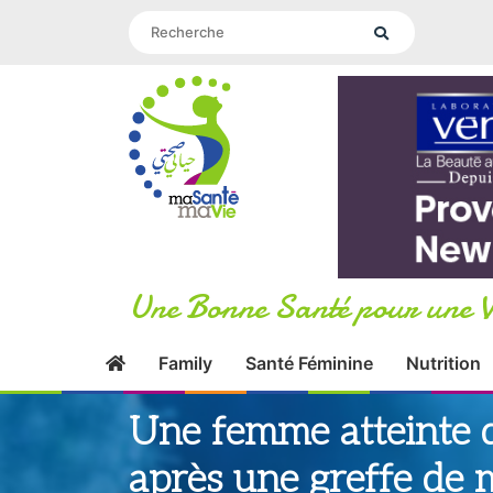
Une Bonne Santé pour une V
Family
Santé Féminine
Nutrition
Une femme atteinte 