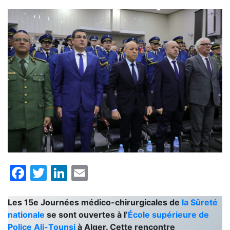
Facebook
Twitter
LinkedIn
Email
Les 15e Journées médico-chirurgicales de
la Sûreté
nationale
se sont ouvertes à l’
École supérieure de
Police Ali-Tounsi
à Alger. Cette rencontre