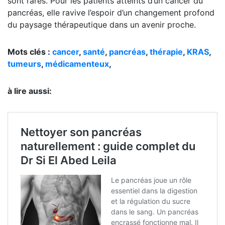
sont rares. Pour les patients atteints d’un cancer du
pancréas, elle ravive l’espoir d’un changement profond
du paysage thérapeutique dans un avenir proche.
Mots clés :
cancer
,
santé
,
pancréas
,
thérapie
,
KRAS
,
tumeurs
,
médicamenteux
,
à lire aussi: