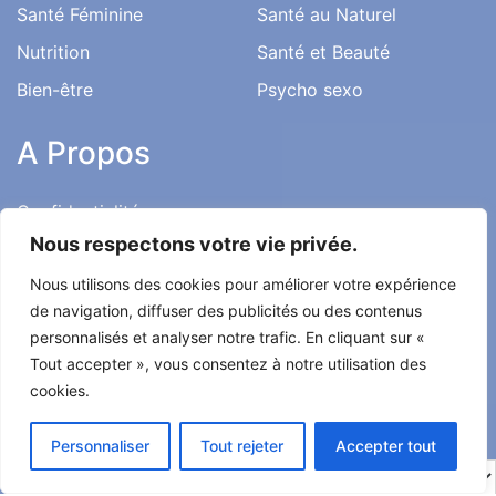
Santé Féminine
Santé au Naturel
Nutrition
Santé et Beauté
Bien-être
Psycho sexo
A Propos
Confidentialité
Nous respectons votre vie privée.
Mentions Légales
Nous utilisons des cookies pour améliorer votre expérience
Charte Éditoriale
de navigation, diffuser des publicités ou des contenus
Conditions d’utilisation
personnalisés et analyser notre trafic. En cliquant sur «
Contact
Tout accepter », vous consentez à notre utilisation des
cookies.
Témoignages
Personnaliser
Tout rejeter
Accepter tout