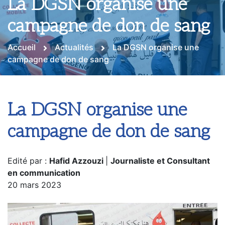
La DGSN organise une
campagne de don de sang
Accueil
Actualités
La DGSN organise une
campagne de don de sang
La DGSN organise une
campagne de don de sang
Edité par :
Hafid Azzouzi
|
Journaliste et Consultant
en communication
20 mars 2023