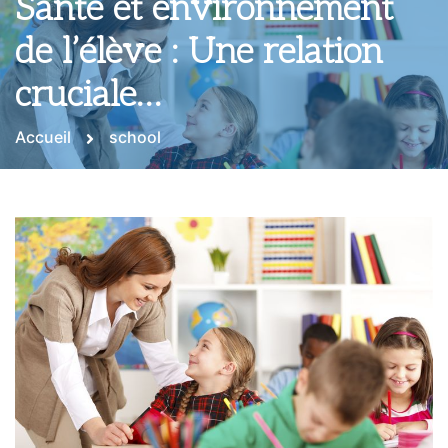
Santé et environnement
de l’élève : Une relation
cruciale…
Accueil
school