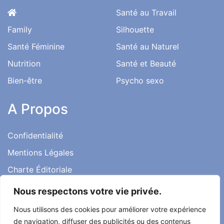
Santé au Travail
Family
Silhouette
Santé Féminine
Santé au Naturel
Nutrition
Santé et Beauté
Bien-être
Psycho sexo
A Propos
Confidentialité
Mentions Légales
Charte Éditoriale
Conditions d’utilisation
Nous respectons votre vie privée.
Contact
Nous utilisons des cookies pour améliorer votre expérience
Témoignages
de navigation, diffuser des publicités ou des contenus