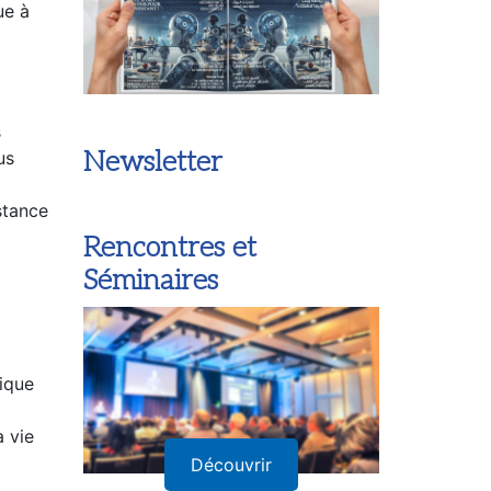
ue à
s
Newsletter
us
istance
Rencontres et
Séminaires
ique
a vie
Découvrir