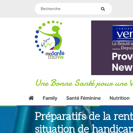
Une Bonne Santé pour une V
Family
Santé Féminine
Nutrition
Préparatifs de la ren
situation de handicap