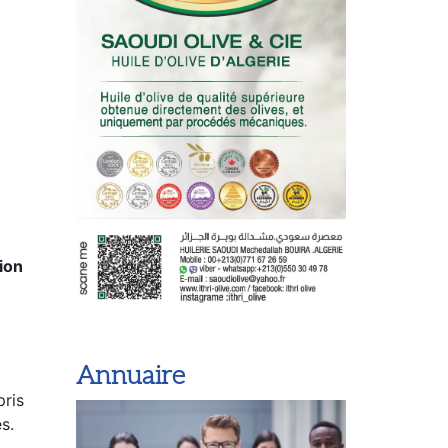
ion
Annuaire
pris
s.