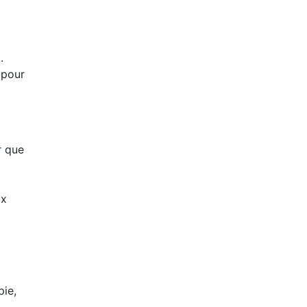
.
 pour
r que
ux
pie,