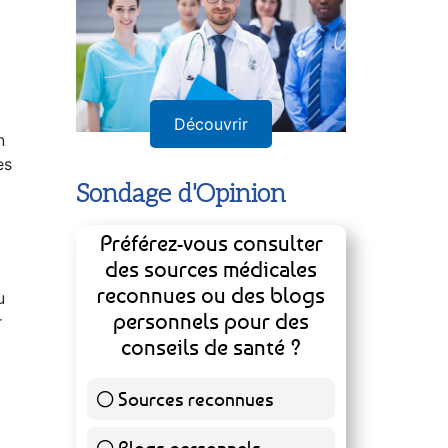
Découvrir
n
es
Sondage d'Opinion
Préférez-vous consulter
des sources médicales
reconnues ou des blogs
u
personnels pour des
r
conseils de santé ?
Sources reconnues
141 ( 73.44 % )
Blogs personnels