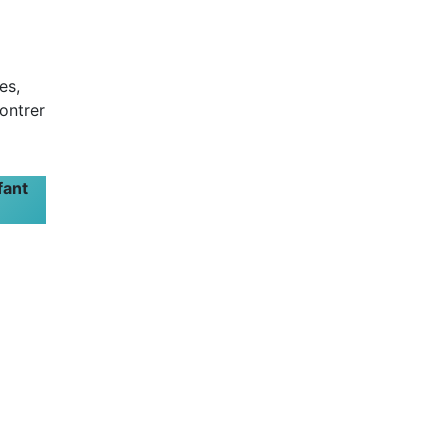
es,
montrer
fant