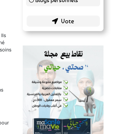
51 ( 26.56 % )
Ils
gné
esoins
ns
pour