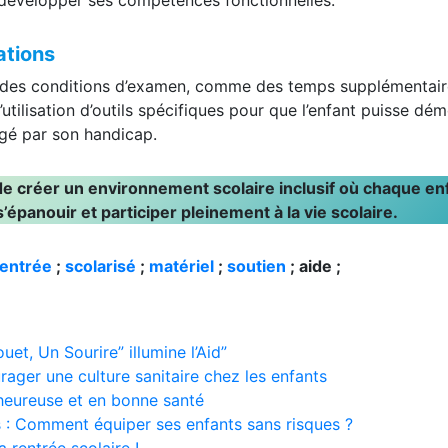
à développer ses compétences fonctionnelles.
ations
des conditions d’examen, comme des temps supplémentair
’utilisation d’outils spécifiques pour que l’enfant puisse dé
gé par son handicap.
 de créer un environnement scolaire inclusif où chaque en
épanouir et participer pleinement à la vie scolaire.
rentrée
;
scolarisé
;
matériel
;
soutien
; aide ;
uet, Un Sourire” illumine l’Aid”
rager une culture sanitaire chez les enfants
e heureuse et en bonne santé
es : Comment équiper ses enfants sans risques ?