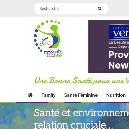
Une Bonne Santé pour une V
Family
Santé Féminine
Nutrition
Santé et environneme
relation cruciale…