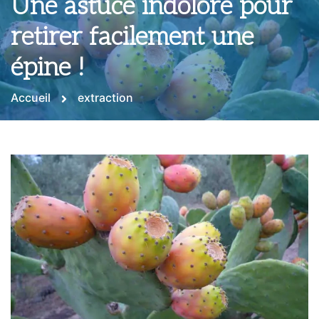
Une astuce indolore pour
retirer facilement une
épine !
Accueil
extraction