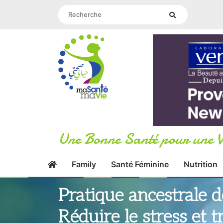
Une Bonne Santé pour une V
Family
Santé Féminine
Nutrition
Pratique ancestrale d
Réduire le stress et 