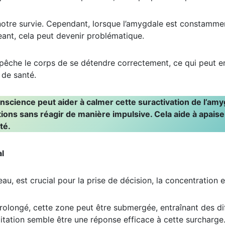
notre survie. Cependant, lorsque l’amygdale est constamme
eant, cela peut devenir problématique.
êche le corps de se détendre correctement, ce qui peut ent
 de santé.
onscience peut aider à calmer cette suractivation de l’am
ns sans réagir de manière impulsive. Cela aide à apaise
té.
al
eau, est crucial pour la prise de décision, la concentration 
longé, cette zone peut être submergée, entraînant des diff
itation semble être une réponse efficace à cette surcharge