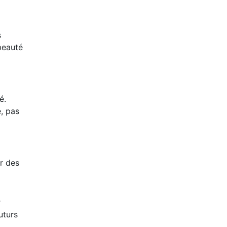
s
beauté
é.
, pas
r des
r
uturs