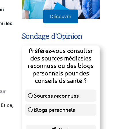
ic
Découvrir
mi les
Sondage d'Opinion
Préférez-vous consulter
des sources médicales
reconnues ou des blogs
personnels pour des
conseils de santé ?
sur
Sources reconnues
141 ( 73.44 % )
 Et ce,
Blogs personnels
51 ( 26.56 % )