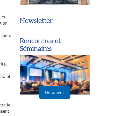
urs
Newsletter
tion
 santé
Rencontres et
Séminaires
ité,
été et
Découvrir
tre le
ssent