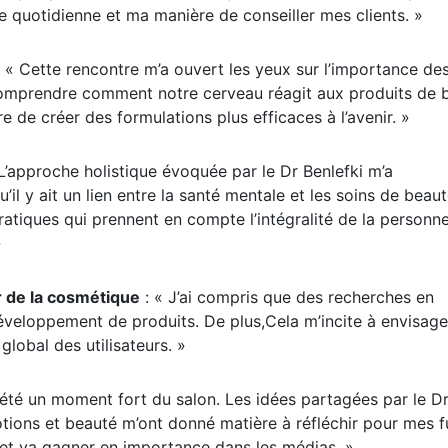
e quotidienne et ma manière de conseiller mes clients. »
: « Cette rencontre m’a ouvert les yeux sur l’importance de
omprendre comment notre cerveau réagit aux produits de 
 de créer des formulations plus efficaces à l’avenir. »
 L’approche holistique évoquée par le Dr Benlefki m’a
’il y ait un lien entre la santé mentale et les soins de beaut
tiques qui prennent en compte l’intégralité de la personne
»
r de la cosmétique
: « J’ai compris que des recherches en
éveloppement de produits. De plus,Cela m’incite à envisage
global des utilisateurs. »
 été un moment fort du salon. Les idées partagées par le D
otions et beauté m’ont donné matière à réfléchir pour mes f
ujet va gagner en importance dans les médias. »