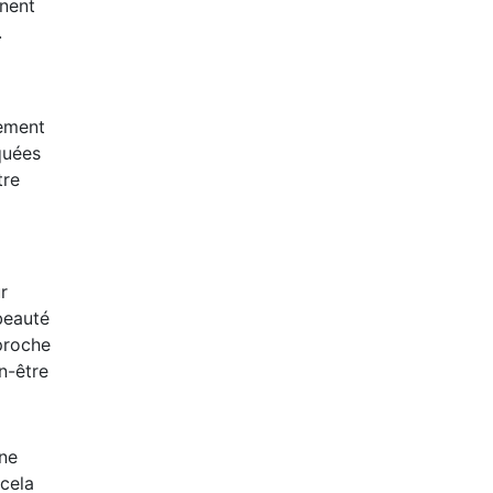
nnent
.
tement
quées
tre
r
 beauté
proche
n-être
une
 cela