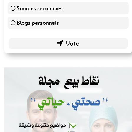
Sources reconnues
140 ( 73.3 % )
Blogs personnels
51 ( 26.7 % )