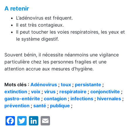
A retenir
L’adénovirus est fréquent.
Il est très contagieux.
Il peut toucher les voies respiratoires, les yeux et
le système digestif.
Souvent bénin, il nécessite néanmoins une vigilance
particulière chez les personnes fragiles et une
attention accrue aux mesures d’hygiène.
Mots clés :
Adénovirus
;
toux
;
persistante
;
extinction
;
voix
;
virus
;
respiratoire
;
conjonctivite
;
gastro-entérite
;
contagion
;
infections
;
hivernales
;
prévention
;
santé
;
publique
;
Facebook
Twitter
LinkedIn
Email