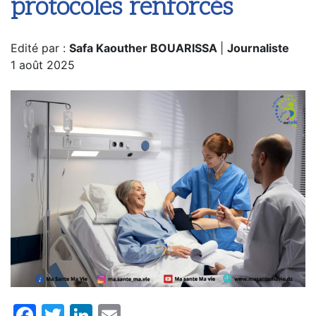
protocoles renforcés
Edité par :
Safa Kaouther BOUARISSA
|
Journaliste
1 août 2025
Facebook
Twitter
LinkedIn
Email