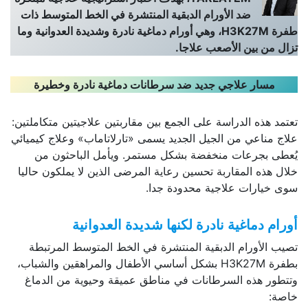
ضد الأورام الدبقية المنتشرة في الخط المتوسط ذات
طفرة H3K27M، وهي أورام دماغية نادرة وشديدة العدوانية وما
تزال من بين الأصعب علاجا.
مسار علاجي جديد ضد سرطانات دماغية نادرة وخطيرة
تعتمد هذه الدراسة على الجمع بين مقاربتين علاجيتين متكاملتين:
علاج مناعي من الجيل الجديد يسمى «تارلاتاماب» وعلاج كيميائي
يُعطى بجرعات منخفضة بشكل مستمر. ويأمل الباحثون من
خلال هذه المقاربة تحسين رعاية المرضى الذين لا يملكون حاليا
سوى خيارات علاجية محدودة جدا.
أورام دماغية نادرة لكنها شديدة العدوانية
تصيب الأورام الدبقية المنتشرة في الخط المتوسط المرتبطة
بطفرة H3K27M بشكل أساسي الأطفال والمراهقين والشباب،
وتتطور هذه السرطانات في مناطق عميقة وحيوية من الدماغ
خاصة: