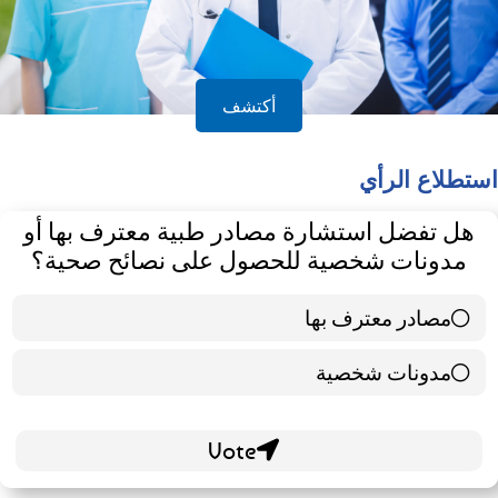
أكتشف
استطلاع الرأي
هل تفضل استشارة مصادر طبية معترف بها أو
مدونات شخصية للحصول على نصائح صحية؟
مصادر معترف بها
39 ( 65 % )
مدونات شخصية
21 ( 35 % )