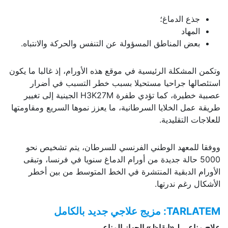
جذع الدماغ؛
المهاد
بعض المناطق المسؤولة عن التنفس والحركة والانتباه.
وتكمن المشكلة الرئيسية في موقع هذه الأورام، إذ غالبا ما يكون
استئصالها جراحيا مستحيلا بسبب خطر التسبب في أضرار
عصبية خطيرة، كما تؤدي طفرة H3K27M الجينية إلى تغيير
طريقة عمل الخلايا السرطانية، ما يعزز نموها السريع ومقاومتها
للعلاجات التقليدية.
ووفقا للمعهد الوطني الفرنسي للسرطان، يتم تشخيص نحو
5000 حالة جديدة من أورام الدماغ سنويا في فرنسا، وتبقى
الأورام الدبقية المنتشرة في الخط المتوسط من بين أخطر
الأشكال رغم ندرتها.
TARLATEM
: مزيج علاجي جديد بالكامل
علاج مناعي لـ«إيقاظ» الجهاز المناعي