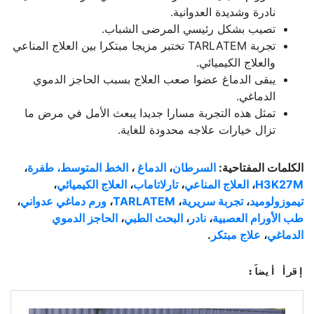
نادرة وشديدة العدوانية.
تصيب بشكل رئيسي المرضى الشباب.
تجربة TARLATEM تختبر مزيجا مبتكرا بين العلاج المناعي
والعلاج الكيميائي.
يبقى الدماغ عضوا صعب العلاج بسبب الحاجز الدموي
الدماغي.
تمثل هذه التجربة مسارا جديدا يبعث الأمل في مرض ما
تزال خيارات علاجه محدودة للغاية.
الكلمات المفتاحية:
السرطان
،
الدماغ
،
الخط المتوسط، طفرة
،
H3K27M
،
العلاج المناعي
،
تارلاتاماب
،
العلاج الكيميائي
،
تيموزولوميد
،
تجربة سريرية
،
TARLATEM
،
ورم دماغي عدواني
،
طب الأورام العصبية
،
نادر
،
البحث الطبي
،
الحاجز الدموي
الدماغي
،
علاج مبتكر
.
إقرأ أيضاً: