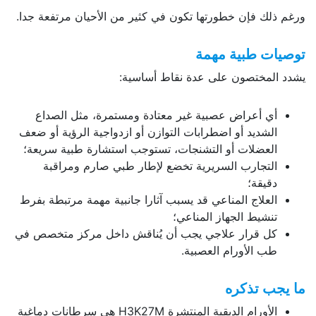
ورغم ذلك فإن خطورتها تكون في كثير من الأحيان مرتفعة جدا.
توصيات طبية مهمة
يشدد المختصون على عدة نقاط أساسية:
أي أعراض عصبية غير معتادة ومستمرة، مثل الصداع
الشديد أو اضطرابات التوازن أو ازدواجية الرؤية أو ضعف
العضلات أو التشنجات، تستوجب استشارة طبية سريعة؛
التجارب السريرية تخضع لإطار طبي صارم ومراقبة
دقيقة؛
العلاج المناعي قد يسبب آثارا جانبية مهمة مرتبطة بفرط
تنشيط الجهاز المناعي؛
كل قرار علاجي يجب أن يُناقش داخل مركز متخصص في
طب الأورام العصبية.
ما يجب تذكره
الأورام الدبقية المنتشرة H3K27M هي سرطانات دماغية