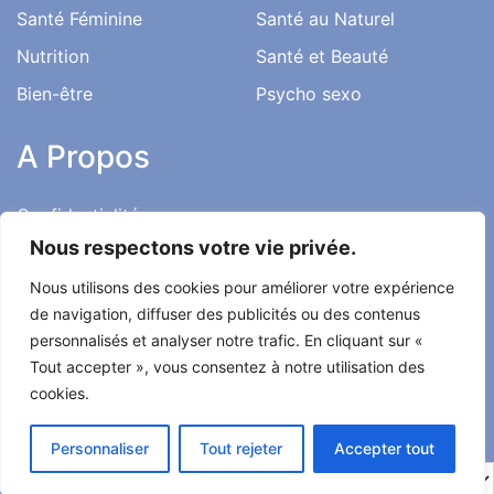
Santé Féminine
Santé au Naturel
Nutrition
Santé et Beauté
Bien-être
Psycho sexo
A Propos
Confidentialité
Nous respectons votre vie privée.
Mentions Légales
Nous utilisons des cookies pour améliorer votre expérience
Charte Éditoriale
de navigation, diffuser des publicités ou des contenus
Conditions d’utilisation
personnalisés et analyser notre trafic. En cliquant sur «
Contact
Tout accepter », vous consentez à notre utilisation des
cookies.
Témoignages
Personnaliser
Tout rejeter
Accepter tout