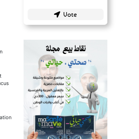
in
t
ucus
ation