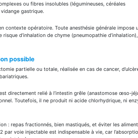
complexes ou fibres insolubles (légumineuses, céréales
a vidange gastrique.
en contexte opératoire. Toute anesthésie générale impose 
le risque d’inhalation de chyme (pneumopathie d’inhalation),
ion possible
tomie partielle ou totale, réalisée en cas de cancer, d’ulcèr
ariatriques.
st directement relié à l’intestin grêle (anastomose œso-jéj
onnel. Toutefois, il ne produit ni acide chlorhydrique, ni en
on : repas fractionnés, bien mastiqués, et éviter les alimen
par voie injectable est indispensable à vie, car l’absorpti