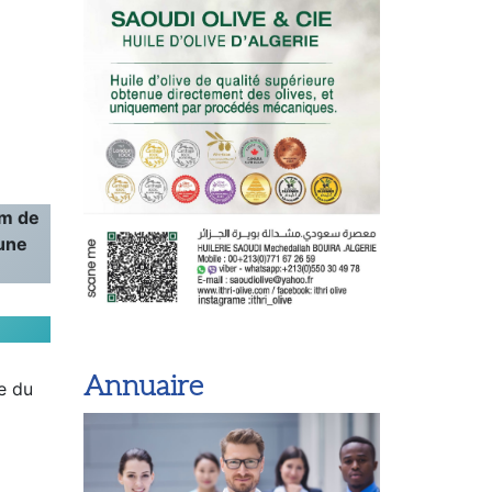
cm de
 une
Annuaire
e du