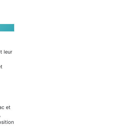
t leur
et
ac et
,
sition