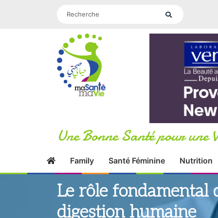
Une Bonne Santé pour une V
Family
Santé Féminine
Nutrition
Le rôle fondamental d
digestion humaine