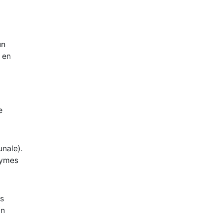
un
 en
e
unale).
zymes
ts
on