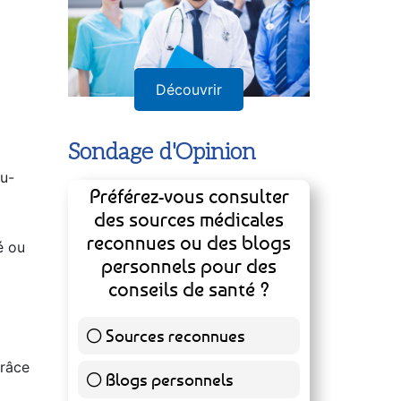
Découvrir
Sondage d'Opinion
au-
Préférez-vous consulter
des sources médicales
reconnues ou des blogs
é ou
personnels pour des
conseils de santé ?
Sources reconnues
140 ( 73.3 % )
grâce
Blogs personnels
51 ( 26.7 % )