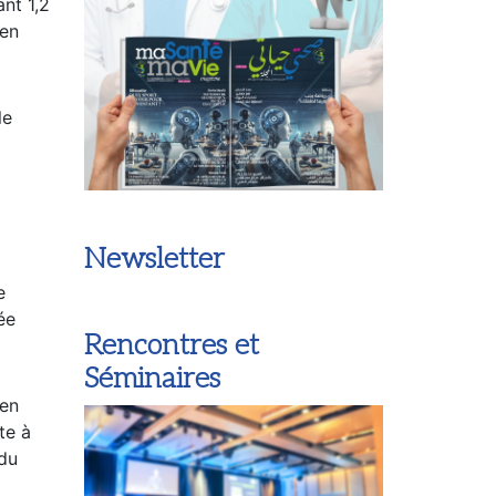
ant 1,2
 en
le
Newsletter
e
ée
Rencontres et
Séminaires
 en
te à
 du