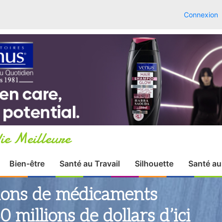
Connexion
ie Meilleure
Bien-être
Santé au Travail
Silhouette
Santé au
ations de médicaments
 millions de dollars d’ici