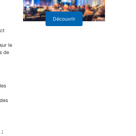
Découvrir
ct
sur le
ls de
des
 des
e
;