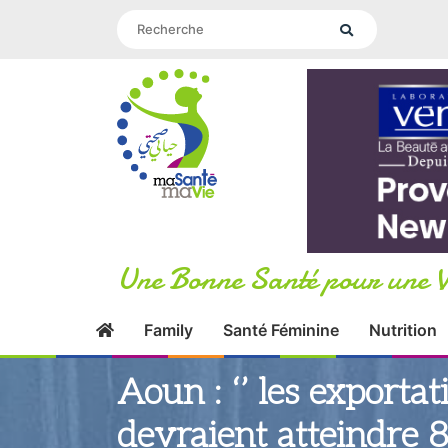
Une Bonne Santé pour une V
Family
Santé Féminine
Nutrition
Aoun : ‘’ les export
devraient atteindre 80