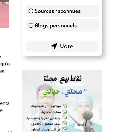
Sources reconnues
140 ( 73.3 % )
Blogs personnels
51 ( 26.7 % )
e
 qu’a
 sa
ents,
te
.