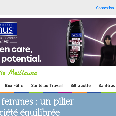
Connexion
ie Meilleure
Bien-être
Santé au Travail
Silhouette
Santé au
 femmes : un pilier
ciété équilibrée