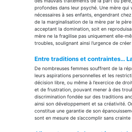
des mauvais traitements de la part du père,
profondes dans leur psyché. Une mère qui vit
nécessaires à ses enfants, engendrant chez e
de la marginalisation de la mère par le père
acceptant la domination, soit en reproduis
mère ne la fragilise pas uniquement elle-m
troubles, soulignant ainsi l’urgence de crée
Entre traditions et contraintes… L
De nombreuses femmes souffrent de la répres
leurs aspirations personnelles et les restri
décision libre, ou même à l’exercice de dro
et de frustration, pouvant mener à des troub
discrimination fondée sur des traditions anc
ainsi son développement et sa créativité. O
constitue une garantie de son épanouisseme
sont en mesure de s’accomplir sans crainte n