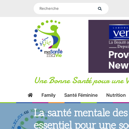
Une Bonne Santé pour une V
Family
Santé Féminine
Nutrition
La santé mentale des
essentiel pour une so