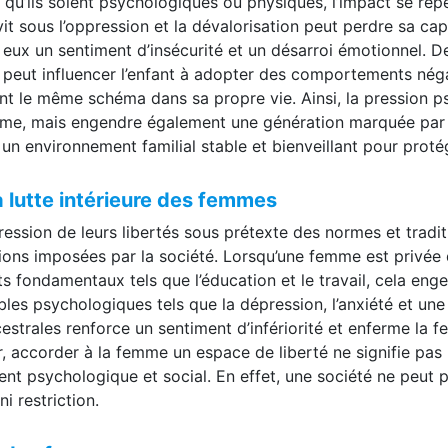
 qu’ils soient psychologiques ou physiques, l’impact se répe
 sous l’oppression et la dévalorisation peut perdre sa capaci
ux un sentiment d’insécurité et un désarroi émotionnel. De 
 peut influencer l’enfant à adopter des comportements négat
ant le même schéma dans sa propre vie. Ainsi, la pression 
ême, mais engendre également une génération marquée par d
r un environnement familial stable et bienveillant pour proté
a lutte intérieure des femmes
sion de leurs libertés sous prétexte des normes et traditio
ctions imposées par la société. Lorsqu’une femme est privée d
its fondamentaux tels que l’éducation et le travail, cela e
les psychologiques tels que la dépression, l’anxiété et une 
estrales renforce un sentiment d’infériorité et enferme la 
r, accorder à la femme un espace de liberté ne signifie pa
nt psychologique et social. En effet, une société ne peut
i restriction.