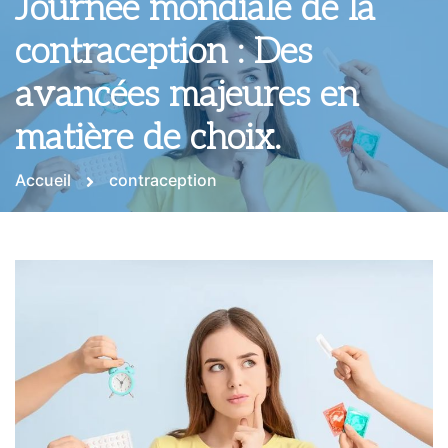
Journée mondiale de la
contraception : Des
avancées majeures en
matière de choix.
Accueil
contraception