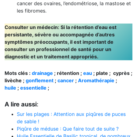
cancer des ovaires, l’endométriose, la mastose et
les fibromes.
Consulter un médecin: Si la rétention d’eau est
persistante, sévère ou accompagnée d’autres
symptômes préoccupants, il est important de
consulter un professionnel de santé pour un
diagnostic et un traitement appropriés.
Mots clés :
drainage
; rétention ;
eau
; plate ; cyprès ;
livèche ;
gonflement
;
cancer
;
Aromathérapie
;
huile
;
essentielle
;
A lire aussi
:
Sur les plages : Attention aux piqûres de puces
de sable !
Piqûre de méduse : Que faire tout de suite ?
Huile Essentielle de Basilic tropical, de nombreux