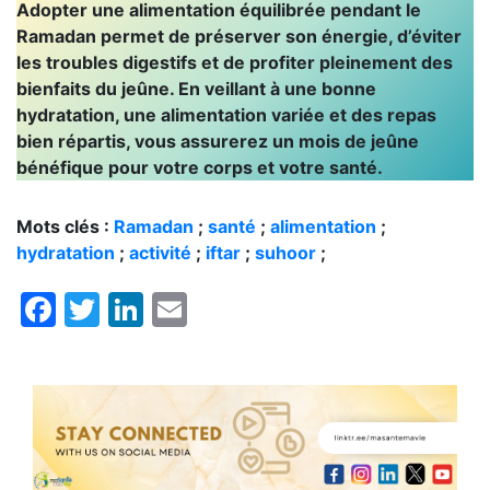
Adopter une alimentation équilibrée pendant le
Ramadan permet de préserver son énergie, d’éviter
les troubles digestifs et de profiter pleinement des
bienfaits du jeûne. En veillant à une bonne
hydratation, une alimentation variée et des repas
bien répartis, vous assurerez un mois de jeûne
bénéfique pour votre corps et votre santé.
Mots clés :
Ramadan
;
santé
;
alimentation
;
hydratation
;
activité
;
iftar
;
suhoor
;
Facebook
Twitter
LinkedIn
Email