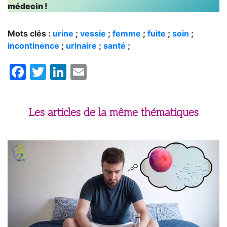
médecin !
Mots clés :
urine
;
vessie
;
femme
;
fuite
;
soin
;
incontinence
;
urinaire
;
santé
;
Facebook
Twitter
LinkedIn
Email
Les articles de la même thématiques