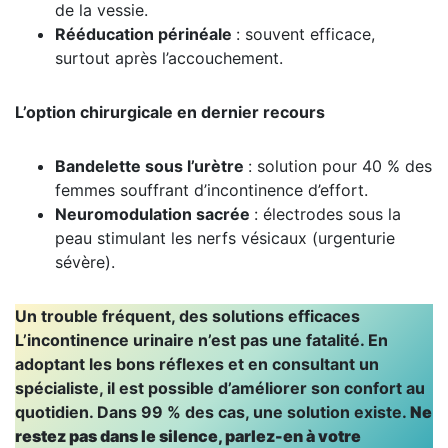
de la vessie.
Rééducation périnéale
: souvent efficace,
surtout après l’accouchement.
L’option chirurgicale en dernier recours
Bandelette sous l’urètre
: solution pour 40 % des
femmes souffrant d’incontinence d’effort.
Neuromodulation sacrée
: électrodes sous la
peau stimulant les nerfs vésicaux (urgenturie
sévère).
Un trouble fréquent, des solutions efficaces
L’incontinence urinaire n’est pas une fatalité. En
adoptant les bons réflexes et en consultant un
spécialiste, il est possible d’améliorer son confort au
quotidien. Dans 99 % des cas, une solution existe.
Ne
restez pas dans le silence, parlez-en à votre