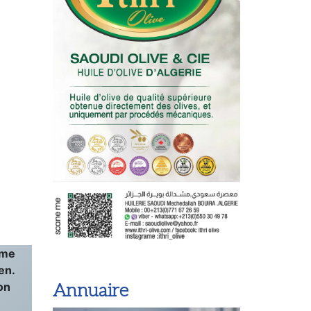
ème
en.
on
Annuaire