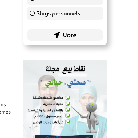
139 ( 73.16 % )
Blogs personnels
51 ( 26.84 % )
e
ons
rèmes