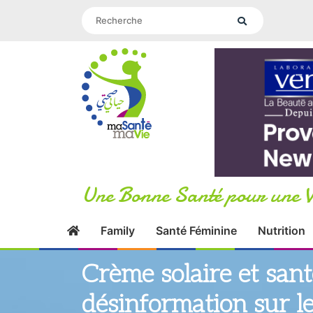
Une Bonne Santé pour une V
Family
Santé Féminine
Nutrition
Crème solaire et santé
désinformation sur l