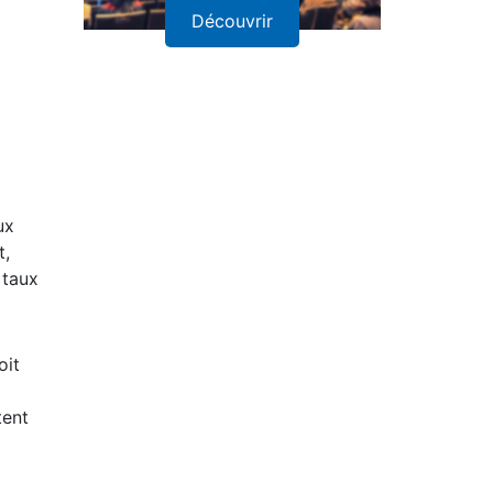
Découvrir
ux
t,
 taux
oit
tent