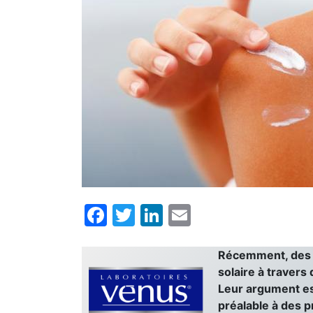
Facebook
Twitter
LinkedIn
Email
Récemment, des in
solaire à traver
Leur argument est
préalable à des p