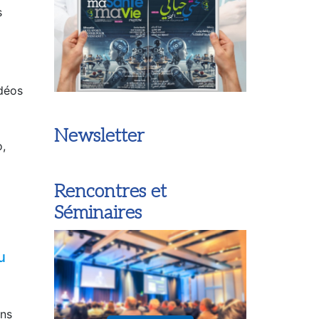
s
idéos
Newsletter
o,
Rencontres et
Séminaires
u
ons