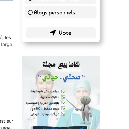
140 ( 73.3 % )
Blogs personnels
51 ( 26.7 % )
é, les
 large
est sur
isage,