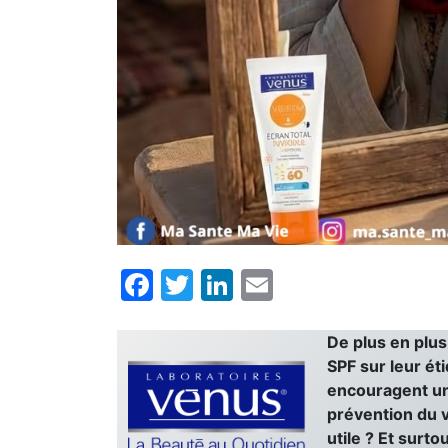
Facebook
Twitter
LinkedIn
Email
De plus en plus
SPF sur leur ét
encouragent un
prévention du v
utile ? Et surto