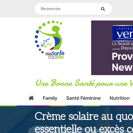
Une Bonne Santé pour une V
Family
Santé Féminine
Nutrition
Crème solaire au quot
essentielle ou excès 