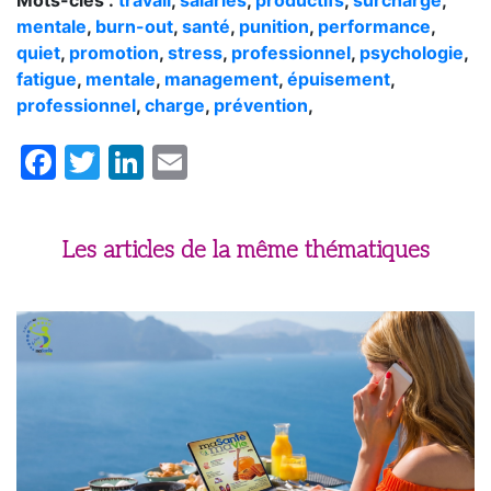
Mots-clés :
travail
,
salariés
,
productifs
,
surcharge
,
mentale
,
burn-out
,
santé
,
punition
,
performance
,
quiet
,
promotion
,
stress
,
professionnel
,
psychologie
,
fatigue
,
mentale
,
management
,
épuisement
,
professionnel
,
charge
,
prévention
,
Facebook
Twitter
LinkedIn
Email
Les articles de la même thématiques