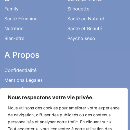
Accès Rapide
Santé au Travail
Family
Silhouette
Santé Féminine
Santé au Naturel
Nutrition
Santé et Beauté
Bien-être
Psycho sexo
A Propos
Confidentialité
Nous respectons votre vie privée.
Mentions Légales
Nous utilisons des cookies pour améliorer votre expérience
Charte Éditoriale
de navigation, diffuser des publicités ou des contenus
Conditions d’utilisation
personnalisés et analyser notre trafic. En cliquant sur «
Contact
Tout accepter », vous consentez à notre utilisation des