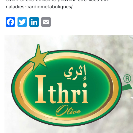
maladies-cardiometaboliques/
Facebook
Twitter
LinkedIn
Email