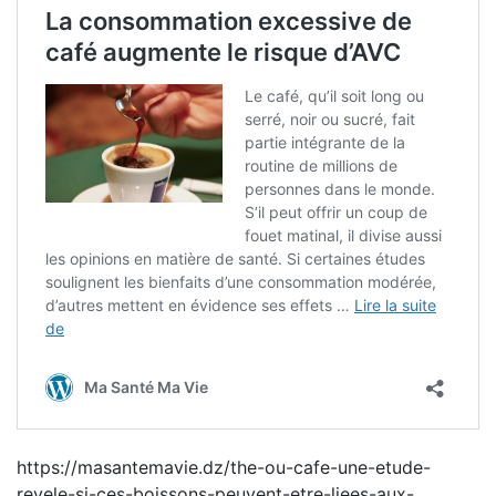
https://masantemavie.dz/the-ou-cafe-une-etude-
revele-si-ces-boissons-peuvent-etre-liees-aux-