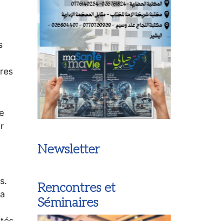
croissantes à entendre, interpréter et comprend
ou sévère, une perte auditive peut rapidement 
situation de handicap (sensoriel comme social).
s
d’autres facteurs à prendre en compte : la surdit
transmission quand l’atteinte se situe au niveau
ires
auditif et de perception dans l’oreille interne. D
congénitale, selon le schéma classique de l’héré
parenté. Elle peut être acquise, fréquemment en 
e
récidivantes mal soignées et d’autres surdités 
ur
informées.
Newsletter
s.
Rencontres et
la
Séminaires