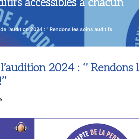
itifs accessibles à chacun
e l’audition 2024 : ‘’ Rendons les soins auditifs
’audition 2024 : ‘’ Rendons l
’’
e