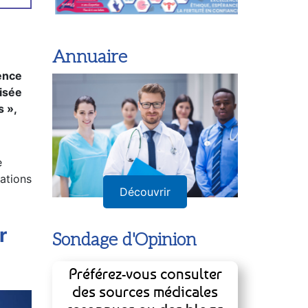
Annuaire
sence
isée
s »,
e
mations
Découvrir
r
Sondage d'Opinion
Qu’est-ce que c’est la perte a
Préférez-vous consulter
des sources médicales