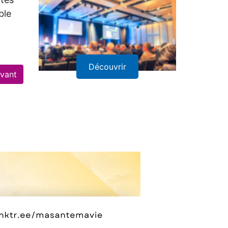
ités
ble
Découvrir
ivant