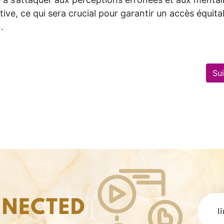
le à s’attaquer aux perceptions erronées et aux mental
itive, ce qui sera crucial pour garantir un accès équita
.
Su