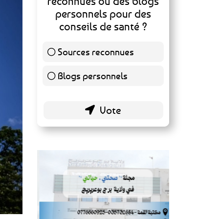
reconnues ou des blogs
personnels pour des
conseils de santé ?
Sources reconnues
139 ( 73.16 % )
Blogs personnels
51 ( 26.84 % )
Environ 16% de la population mondiale serait at
représentant près d’un milliard de personnes. La