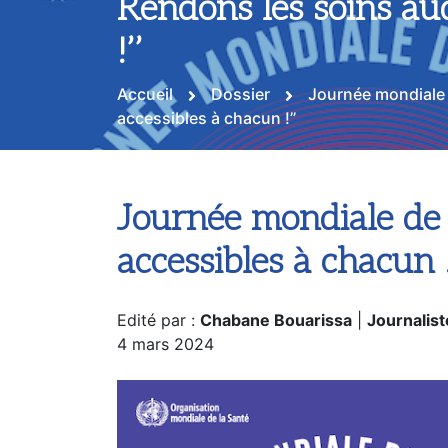
Rendons les soins aud
!’’
Accueil
Dossier
Journée mondiale d
accessibles à chacun !’’
Journée mondiale de l
accessibles à chacun !
Edité par :
Chabane Bouarissa
|
Journalist
4 mars 2024