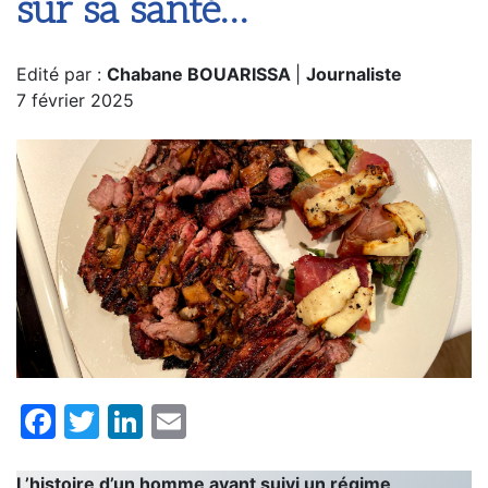
sur sa santé…
Edité par :
Chabane BOUARISSA
|
Journaliste
7 février 2025
Facebook
Twitter
LinkedIn
Email
L’histoire d’un homme ayant suivi un régime