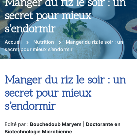
Manger du riz le soir : un
secret pour mieux
s’endormir
Accueil
Nutrition
Manger du riz le soir : un
secret pour mieux s’endormir
Manger du riz le soir : un
secret pour mieux
s’endormir
Edité par :
Bouchedoub Maryem
|
Doctorante en
Biotechnologie Microbienne