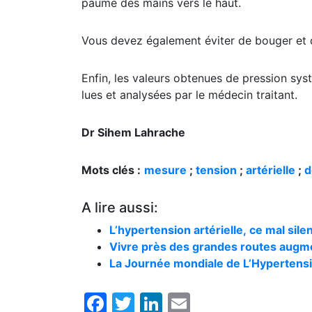
paume des mains vers le haut.
Vous devez également éviter de bouger et 
Enfin, les valeurs obtenues de pression syst
lues et analysées par le médecin traitant.
Dr Sihem Lahrache
Mots clés :
mesure
;
tension
;
artérielle
;
d
A lire aussi:
L’hypertension artérielle, ce mal sile
Vivre près des grandes routes augmen
La Journée mondiale de L’Hypertensio
Facebook
Twitter
LinkedIn
Email