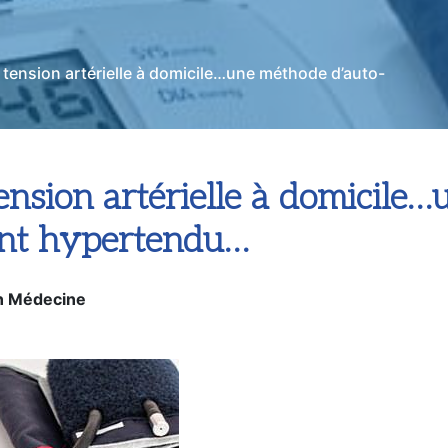
 tension artérielle à domicile…une méthode d’auto-
ension artérielle à domicile
ient hypertendu…
n Médecine