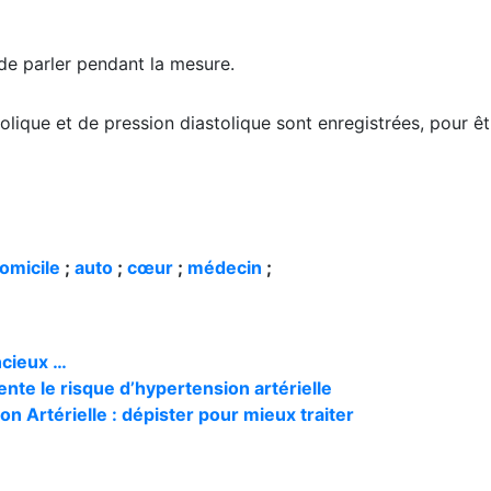
de parler pendant la mesure.
olique et de pression diastolique sont enregistrées, pour êt
omicile
;
auto
;
cœur
;
médecin
;
ncieux …
te le risque d’hypertension artérielle
n Artérielle : dépister pour mieux traiter