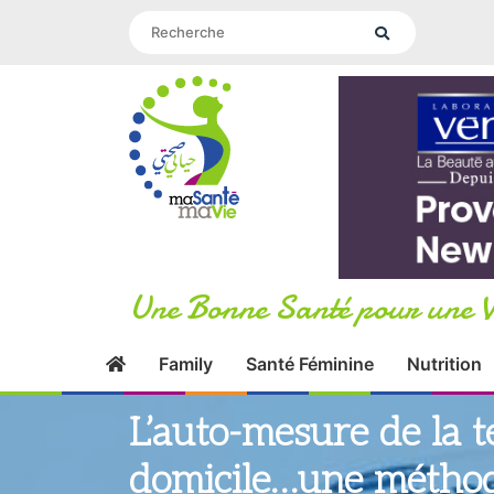
Une Bonne Santé pour une V
Family
Santé Féminine
Nutrition
L’auto-mesure de la te
domicile…une méthod