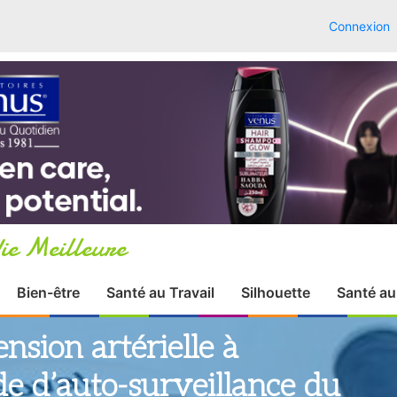
Connexion
ie Meilleure
Bien-être
Santé au Travail
Silhouette
Santé au
nsion artérielle à
e d’auto-surveillance du