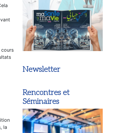
Cela
avant
 cours
ultats
Newsletter
Rencontres et
Séminaires
ition
, la