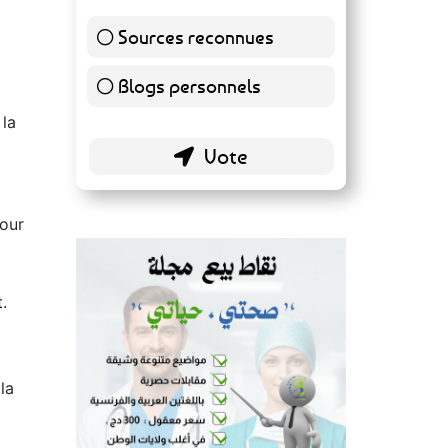
Sources reconnues
139 ( 73.16 % )
Blogs personnels
51 ( 26.84 % )
 la
pour
.
la