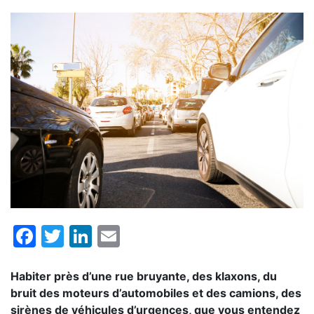
Facebook
Twitter
LinkedIn
Email
Habiter
près
d’une
rue
bruyante,
des
klaxons,
du
bruit
des
moteurs d’automobiles et
des
camions, des
sirènes de véhicules d’urgences,
que
vous entendez