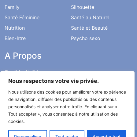
Family
Silhouette
Santé Féminine
Santé au Naturel
Nutrition
Santé et Beauté
Bien-être
Psycho sexo
A Propos
Confidentialité
Nous respectons votre vie privée.
Mentions Légales
Nous utilisons des cookies pour améliorer votre expérience
Charte Éditoriale
de navigation, diffuser des publicités ou des contenus
Conditions d’utilisation
personnalisés et analyser notre trafic. En cliquant sur «
Contact
Tout accepter », vous consentez à notre utilisation des
cookies.
Témoignages
Personnaliser
Tout rejeter
Accepter tout