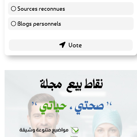
Sources reconnues
140 ( 73.3 % )
Blogs personnels
51 ( 26.7 % )