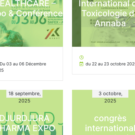
EALTHCARE –
International 
o & Conférence
Toxicologie 
Annaba
Du 03 au 06 Décembre
du 22 au 23 octobre 202
25
18 septembre,
3 octobre,
2025
2025
DJURDJURA
congrès
HARMA EXPO
internationa