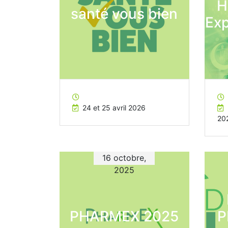
H
santé vous bien
Exp
24 et 25 avril 2026
20
16 octobre,
2025
PHARMEX 2025
P