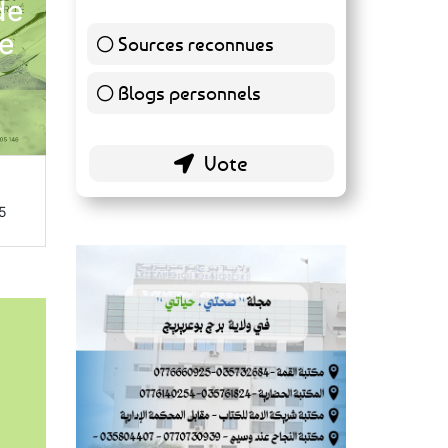
de
de
Sources reconnues
139 ( 73.16 % )
Blogs personnels
51 ( 26.84 % )
5
l