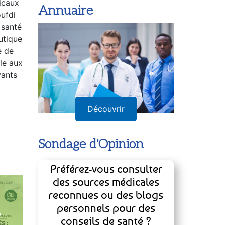
icaux
Annuaire
oufdi
 santé
utique
e de
le aux
vants
Découvrir
Sondage d'Opinion
Préférez-vous consulter
des sources médicales
reconnues ou des blogs
personnels pour des
e
conseils de santé ?