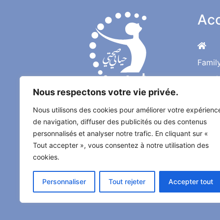
Acc
Famil
Santé
Nous respectons votre vie privée.
Nutrit
Une Bonne Santé pour
Nous utilisons des cookies pour améliorer votre expérienc
de navigation, diffuser des publicités ou des contenus
une Vie Meilleure
personnalisés et analyser notre trafic. En cliquant sur «
Tout accepter », vous consentez à notre utilisation des
Le magazine santé au quotidien de
cookies.
l'information médical décrypté par
les médecins et les experts
Personnaliser
Tout rejeter
Accepter tout
spécialisés