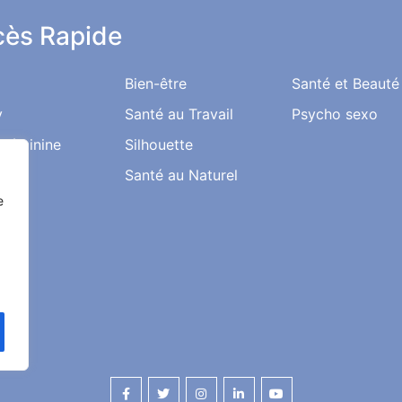
ès Rapide
Bien-être
Santé et Beauté
y
Santé au Travail
Psycho sexo
 Féminine
Silhouette
ion
Santé au Naturel
e