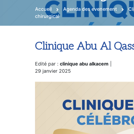
Accueil
Agenda des evenement
Cl
chirurgical
Clinique Abu Al Qass
Edité par :
clinique abu alkacem
|
29 janvier 2025