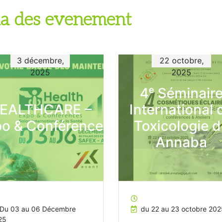
a des evenement
3 décembre,
22 octobre,
2025
2025
4ᵉ Séminair
EALTHCARE –
International 
o & Conférence
Toxicologie 
Annaba
Du 03 au 06 Décembre
du 22 au 23 octobre 202
25