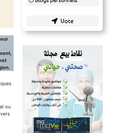
51 ( 26.7 % )
teur
ment,
met
gion.
iques
al ou
nvers