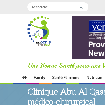
Une Bonne Santé pour une V
Family
Santé Féminine
Nutrition
Clinique Abu Al Qas
médico-chirurgical