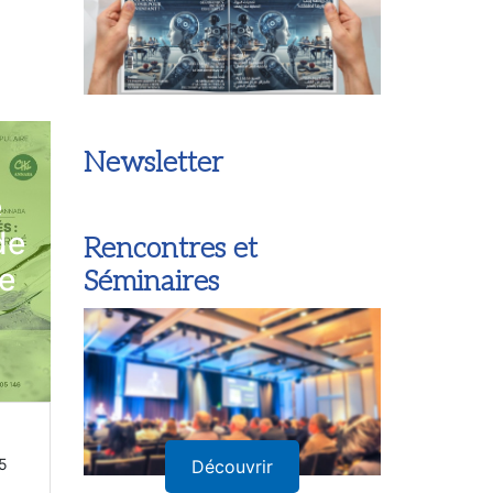
Newsletter
e
de
Rencontres et
de
Séminaires
5
Découvrir