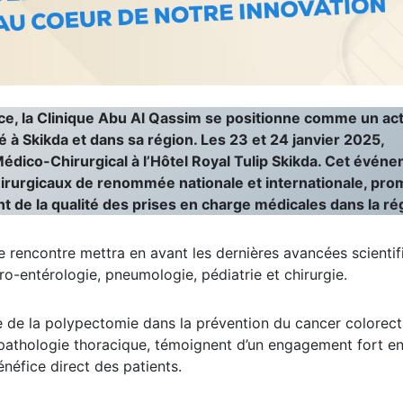
e, la Clinique Abu Al Qassim se positionne comme un ac
é à Skikda et dans sa région. Les 23 et 24 janvier 2025,
édico-Chirurgical à l’Hôtel Royal Tulip Skikda. Cet événe
irurgicaux de renommée nationale et internationale, pro
t de la qualité des prises en charge médicales dans la ré
e rencontre mettra en avant les dernières avancées scientif
tro-entérologie, pneumologie, pédiatrie et chirurgie.
e de la polypectomie dans la prévention du cancer colorect
athologie thoracique, témoignent d’un engagement fort e
néfice direct des patients.