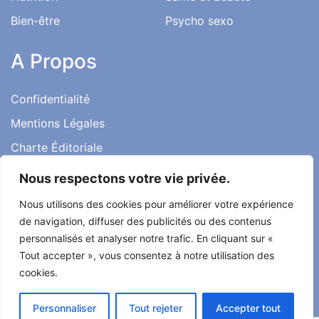
Bien-être
Psycho sexo
A Propos
Confidentialité
Mentions Légales
Charte Éditoriale
Conditions d’utilisation
Nous respectons votre vie privée.
Contact
Nous utilisons des cookies pour améliorer votre expérience
Témoignages
de navigation, diffuser des publicités ou des contenus
personnalisés et analyser notre trafic. En cliquant sur «
Tout accepter », vous consentez à notre utilisation des
cookies.
Tout droit réservé ma santé ma vie 2022
Personnaliser
Tout rejeter
Accepter tout
Développé par
Alcomnet