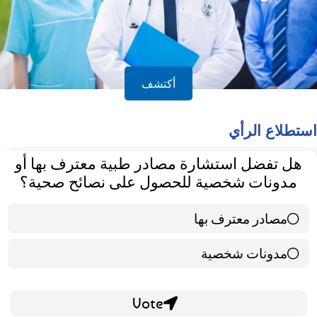
أكتشف
استطلاع الرأي
هل تفضل استشارة مصادر طبية معترف بها أو
مدونات شخصية للحصول على نصائح صحية؟
مصادر معترف بها
39 ( 65 % )
مدونات شخصية
21 ( 35 % )