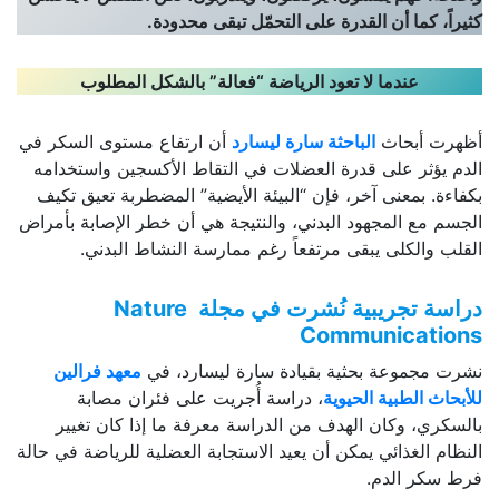
كثيراً، كما أن القدرة على التحمّل تبقى محدودة
.
عندما لا تعود الرياضة “فعالة” بالشكل المطلوب
أظهرت أبحاث
الباحثة سارة ليسارد
أن ارتفاع مستوى السكر في
الدم يؤثر على قدرة العضلات في التقاط الأكسجين واستخدامه
بكفاءة. بمعنى آخر، فإن “البيئة الأيضية” المضطربة تعيق تكيف
الجسم مع المجهود البدني، والنتيجة هي أن خطر الإصابة بأمراض
القلب والكلى يبقى مرتفعاً رغم ممارسة النشاط البدني.
دراسة تجريبية نُشرت في مجلة
Nature
Communications
نشرت مجموعة بحثية بقيادة سارة ليسارد، في
معهد فرالين
للأبحاث الطبية الحيوية
، دراسة أُجريت على فئران مصابة
بالسكري، وكان الهدف من الدراسة معرفة ما إذا كان تغيير
النظام الغذائي يمكن أن يعيد الاستجابة العضلية للرياضة في حالة
فرط سكر الدم.