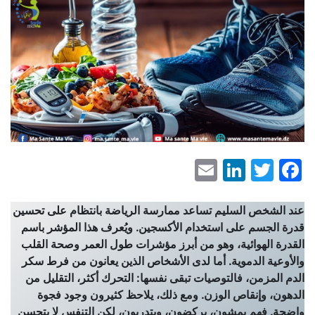
LinkedIn
Email
Facebook
Twitter
عند الشخص السليم تساعد ممارسة الرياضة بانتظام على تحسين
قدرة الجسم على استخدام الأكسجين. ويُعرف هذا المؤشر باسم
القدرة الهوائية، وهو من أبرز مؤشرات طول العمر وصحة القلب
والأوعية الدموية. أما لدى الأشخاص الذين يعانون من فرط سكر
الدم المزمن، فالتوصيات تبقى نفسها: التحرك أكثر، التقليل من
الدهون، وإنقاص الوزن. ومع ذلك، يلاحظ كثيرون وجود فجوة
واضحة. فهم يمشون، يركضون، ويتدربون، لكن التنفس لا يتحسن