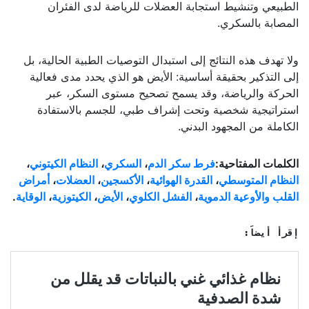
الطبيعي وتنشيط استجابة العضلات للرياضة لدى الفئران
المصابة بالسكري.
ولا تهدف هذه النتائج إلى استبدال التوصيات الطبية الحالية، بل
إلى التذكير بحقيقة أساسية: الأيض هو الذي يحدد مدى فعالية
الحركة والرياضة، وقد يسمح تصحيح مستوى السكر، عبر
استراتيجية شخصية وتحت إشراف طبي، للجسم بالاستفادة
الكاملة من المجهود البدني.
الكلمات المفتاحية:
فرط سكر الدم
،
السكري
،
النظام الكيتوني
،
النظام المتوسطي
،
القدرة الهوائية
،
الأكسجين
،
العضلات
،
أمراض
القلب والأوعية الدموية
،
الفشل الكلوي
،
الأيض
،
الكيتوزية
،
الوقاية
.
إقرأ أيضاً: