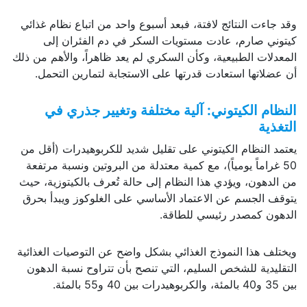
وقد جاءت النتائج لافتة، فبعد أسبوع واحد من اتباع نظام غذائي
كيتوني صارم، عادت مستويات السكر في دم الفئران إلى
المعدلات الطبيعية، وكأن السكري لم يعد ظاهراً، والأهم من ذلك
أن عضلاتها استعادت قدرتها على الاستجابة لتمارين التحمل.
النظام الكيتوني: آلية مختلفة وتغيير جذري في
التغذية
يعتمد النظام الكيتوني على تقليل شديد للكربوهيدرات (أقل من
50 غراماً يومياً)، مع كمية معتدلة من البروتين ونسبة مرتفعة
من الدهون، ويؤدي هذا النظام إلى حالة تُعرف بالكيتوزية، حيث
يتوقف الجسم عن الاعتماد الأساسي على الغلوكوز ويبدأ بحرق
الدهون كمصدر رئيسي للطاقة.
ويختلف هذا النموذج الغذائي بشكل واضح عن التوصيات الغذائية
التقليدية للشخص السليم، التي تنصح بأن تتراوح نسبة الدهون
بين 35 و40 بالمئة، والكربوهيدرات بين 40 و55 بالمئة.