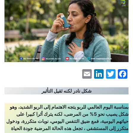
LinkedIn
Email
Facebook
Twitter
شكل نادر لكنه ثقيل التأثير
بمناسبة اليوم العالمي للربو يتجه الاهتمام إلى الربو الشديد، وهو
شكل يصيب نحو 5% من المرضى، لكنه يترك أثرا كبيرا على
حياتهم اليومية، فمع ضيق التنفس اليومي، نوبات متكررة، ودخول
متكرر إلى المستشفى ، تجعل هذه الحالة المرضية جودة الحياة