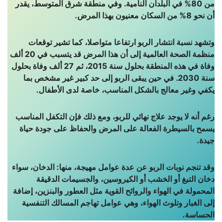
من 80% في البلدان النامية. وفي منطقة شرق المتوسط، يقدر
أن نحو 8% من السكان معنيون بهذا المرض
.
وتشهد نسبة انتشار الربو ارتفاعا متواصلا، كما تشير توقعات
منظمة الصحة العالمية إلى أن هذا المرض قد يتسبب في 20 ألف
وفاة في هذه المنطقة بحلول سنة 2015، ثم 27 ألف وفاة بحلول
سنة 2030. في حين يبقى الربو إلى حد كبير غير مشخص بما
يكفي وغير معالج بالشكل المناسب، خاصة لدى الأطفال
.
رغم أنه لا يوجد علاج نهائي للربو، ومع ذلك فإن التكفل المناسب
يسمح بالسيطرة الفعالة على المرض والحفاظ على جودة حياة
جيدة
.
وقد تنجم نوبات الربو عن عدة عوامل مهيجة، منها: الدخان، سواء
دخان التبغ أو الخشب أو الكيروسين، والجسيمات الدقيقة
المحمولة في الهواء والروائح القوية مثل العطور والبنزين، إضافة
إلى الغبار وتلوث الهواء، وهي عوامل تهاجم المسالك التنفسية
الحساسة
.