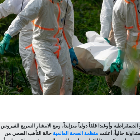
ديمقراطية وأوغندا قلقاً دولياً متزايداً، ومع الانتشار السريع للفيروس