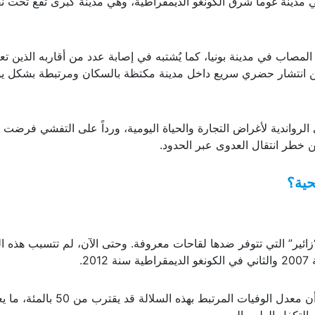
ي مدينة غوما شرق الكونغو الديمقراطية، وهي مدينة كبرى تقع تحت نف
المصاب في مدينة بونيا، كما يُشتبه في إصابة عدد من أقاربه الذين تعا
 من انتشار حضري سريع داخل مدينة مكتظة بالسكان ومرتبطة بشكل ي
 الرواندية لأغراض التجارة والحياة اليومية، ورداً على التفشي فرضت
ن خطر انتقال العدوى عبر الحدود.
حية؟
زائير” التي تتوفر ضدها لقاحات معروفة. وحتى الآن، لم تتسبب هذه ال
2.
وأكد وزير الصحة الكونغولي” صامويل روجر كامبا” أن معدل الوفيات المرتبط بهذه ا