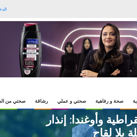
الدخ
ية
صحة و رفاهية
صحتي و عملي
رشاقة
صحتي من الط
راطية وأوغندا: إنذار