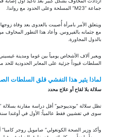
ازدادت المخاوف بشكل كبير بعد تأكيد أول إصابة ف
جماعة “M23” المسلحة وعلى الحدود مع رواندا.
ويتعلق الأمر بامرأة أُصيبت بالعدوى بعد وفاة زوجها 
مع جثمانه بالفيروس. وأعاد هذا التطور المخاوف
بالدول المجاورة.
ويعبر آلاف الأشخاص يومياً بين غوما ومدينة غيسيني
السلطات قيوداً جزئية على المعابر الحدودية للحد م
لماذا يثير هذا التفشي قلق السلطات الص
سلالة بلا لقاح أو علاج محدد
تظل سلالة “بونديبوجيو” أقل دراسة مقارنة بسلالة “
سوى في تفشيين فقط عالمياً: الأول في أوغندا سنة 2007 والثاني في الكونغو الديمقراطية سنة 012