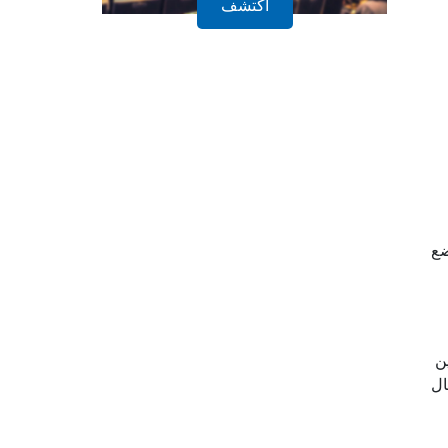
أكتشف
ضع
ن
ال