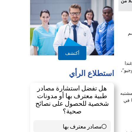
اً من
الدليل
ي زائير، الاسم
ندا
أكتشف
جيو”،
استطلاع الرأي
مشتبه
ها في
هل تفضل استشارة مصادر
طبية معترف بها أو مدونات
شخصية للحصول على نصائح