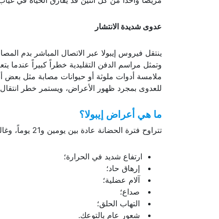
مريضاً واحداً من كل اثنين قد يفارق الحياة في غياب
عدوى شديدة الانتشار
ينتقل فيروس إيبولا عبر الاتصال المباشر بدم المصاب 
وتمثل مراسم الدفن التقليدية خطراً كبيراً عندما ي
ملامسة أدوات ملوثة أو حيوانات مصابة مثل بعض أنوا
للعدوى بمجرد ظهور الأعراض، ويستمر خطر انتقال 
ما هي أعراض إيبولا؟
تتراوح فترة الحضانة عادة بين يومين و21 يوماً، وغالباً ما تشبه الأعراض الأولى أعراض الإنفلونزا الحادة، ومنها:
ارتفاع شديد في الحرارة؛
إرهاق حاد؛
آلام عضلية؛
صداع؛
التهاب الحلق؛