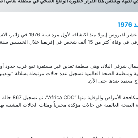
داولة حالياً، أعلنت
منظمة الصحة العالمية
حالة التأهب الصحي من
حي لديها، ويعكس هذا القرار خطورة الوضع الصحي في منطقة تعاني أصل
19
تواجه جمهورية الكونغو الديمقراطية التفشي السابع عشر لفيروس إيبولا منذ اكتشافه لأول مرة سنة 1976 ف
السابق للبلاد، وقد تسبب هذا المرض الفيروسي النزفي في وفاة أكثر من 15 ألف شخص في إفريقيا خلال الخمسين سنة
شمال شرقي البلاد، وهي منطقة تعدين غير مستقرة تقع قرب حدود أوغ
 ومنظمة الصحة العالمية تسجيل عدة حالات مرتبطة بسلالة “بونديبو
لاج معتمد ضدها حتى الآن.
 والوقاية منها “Africa CDC”، تم تسجيل
867
حالة 
فاة، كما تحدثت منظمة الصحة العالمية عن حالات مؤكدة مخبرياً ومئات الحالات المشتبه ب