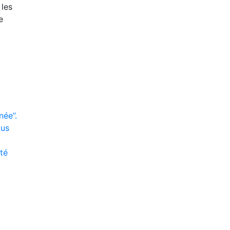
 les
e
ée’’.
lus
ité