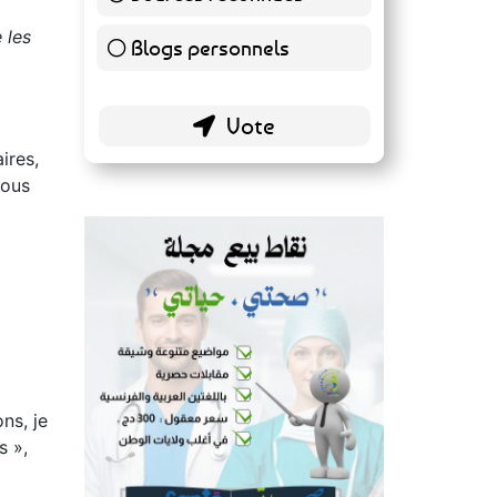
140 ( 73.3 % )
 les
Blogs personnels
51 ( 26.7 % )
ires,
tous
ns, je
s »,