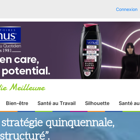
Connexion
ie Meilleure
Bien-être
Santé au Travail
Silhouette
Santé au
a stratégie quinquennale,
structuré”.