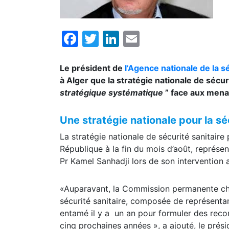
Facebook
Twitter
LinkedIn
Email
Le président de
l’Agence nationale de la s
à Alger que la stratégie nationale de séc
stratégique systématique
” face aux mena
Une stratégie nationale pour la sé
La stratégie nationale de sécurité sanitair
République à la fin du mois d’août, représen
Pr Kamel Sanhadji lors de son intervention
«Auparavant, la Commission permanente char
sécurité sanitaire, composée de représentant
entamé il y a un an pour formuler des reco
cinq prochaines années », a ajouté, le prés