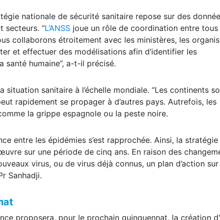
tégie nationale de sécurité sanitaire repose sur des donné
t secteurs. “
L’ANSS
joue un rôle de coordination entre tous 
us collaborons étroitement avec les ministères, les organi
er et effectuer des modélisations afin d’identifier les
 santé humaine”, a-t-il précisé.
a situation sanitaire à l’échelle mondiale. “Les continents s
peut rapidement se propager à d’autres pays. Autrefois, les
 comme la grippe espagnole ou la peste noire.
ce entre les épidémies s’est rapprochée. Ainsi, la stratégie
œuvre sur une période de cinq ans. En raison des changem
nouveaux virus, ou de virus déjà connus, un plan d’action sur
Pr Sanhadji.
nat
ence proposera, pour le prochain quinquennat, la création d