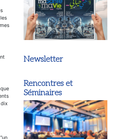
es
les
smes
ont
Newsletter
Rencontres et
 que
Séminaires
ents
 dix
'”un