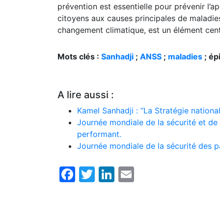
prévention est essentielle pour prévenir l’ap
citoyens aux causes principales de maladies,
changement climatique, est un élément centra
Mots clés :
Sanhadji
;
ANSS
;
maladies
; ép
A lire aussi :
Kamel Sanhadji : ‘‘La Stratégie nationa
Journée mondiale de la sécurité et de l
performant.
Journée mondiale de la sécurité des pa
Facebook
Twitter
LinkedIn
Email