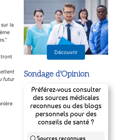
sur la
stème
s.”
Découvrir
ttront
mettent
Sondage d'Opinion
u futur
Préférez-vous consulter
des sources médicales
anière
reconnues ou des blogs
personnels pour des
conseils de santé ?
Sources reconnues