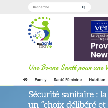
Une Bonne Santé pour une V
Family
Santé Féminine
Nutrition
Sécurité sanitaire : l
un “choix délibéré et 