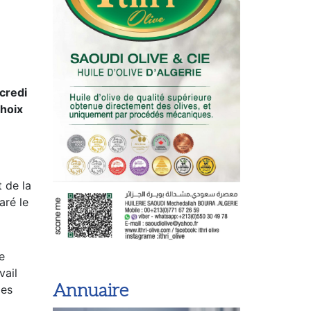
rcredi
choix
 de la
aré le
e
vail
Annuaire
les