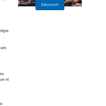
Découvrir
tégie
ques
es.
que et
La